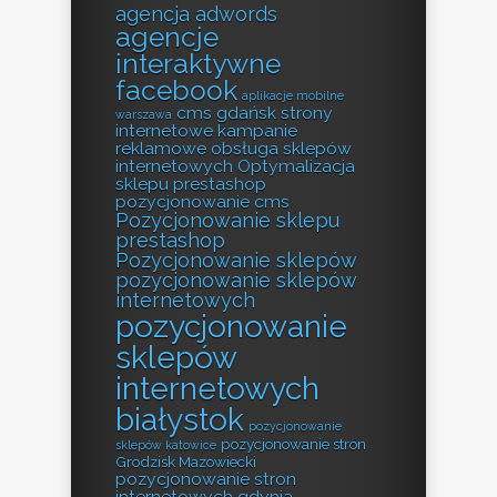
agencja adwords
agencje
interaktywne
facebook
aplikacje mobilne
cms
gdańsk strony
warszawa
internetowe
kampanie
reklamowe
obsługa sklepów
internetowych
Optymalizacja
sklepu prestashop
pozycjonowanie cms
Pozycjonowanie sklepu
prestashop
Pozycjonowanie sklepów
pozycjonowanie sklepów
internetowych
pozycjonowanie
sklepów
internetowych
białystok
pozycjonowanie
pozycjonowanie stron
sklepów katowice
Grodzisk Mazowiecki
pozycjonowanie stron
internetowych gdynia