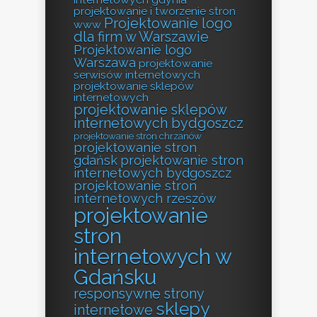
projektowanie i tworzenie stron
Projektowanie logo
www
dla firm w Warszawie
Projektowanie logo
Warszawa
projektowanie
serwisów internetowych
projektowanie sklepów
internetowych
projektowanie sklepów
internetowych bydgoszcz
projektowanie stron chrzanów
projektowanie stron
gdańsk
projektowanie stron
internetowych bydgoszcz
projektowanie stron
internetowych rzeszów
projektowanie
stron
internetowych w
Gdańsku
responsywne strony
sklepy
internetowe