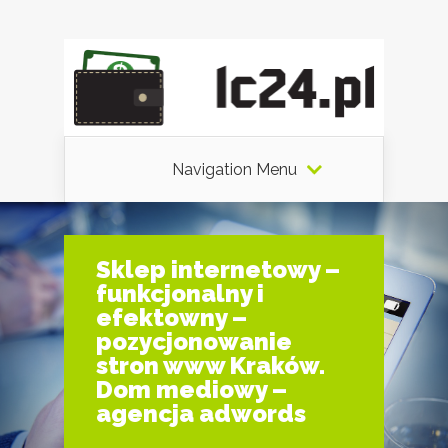
Navigation Menu
Sklep internetowy –
funkcjonalny i
efektowny –
pozycjonowanie
stron www Kraków.
Dom mediowy –
agencja adwords