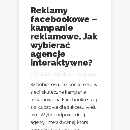
Reklamy
facebookowe –
kampanie
reklamowe. Jak
wybierać
agencje
interaktywne?
POSTED BY
ADMIN
ON SIE 22, 2017
W dobie rosnącej konkurencji w
sieci, skuteczne kampanie
reklamowe na Facebooku stają
się kluczowe dla sukcesu wielu
firm. Wybór odpowiedniej
agencji interaktywnej, która
pomoże w dotarciu do