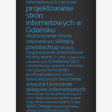
internetowych rzeszów
projektowanie
stron
internetowych w
Gdańsku
responsywne strony
sklepy
internetowe
prestashop
sklepy
responsywne internetowe
strony www z cms
system cms
Szkolenia SEO
szkolenia sem
szkolenia seo gdańsk
szkolenia
tworzenie
seo gdynia
profesjonalnych stron
tworzenie
internetowych
tworzenie
sklepów
sklepów internetowych
tworzenie stron internetowych
cms
Warszawa projektowanie
logo
Warszawa projekty logo
Web Design
wykonywanie
sklepów internetowych