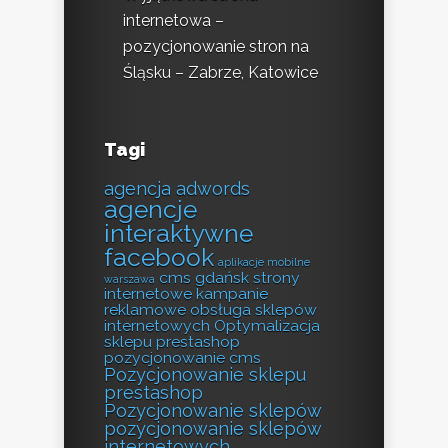
internetowa –
pozycjonowanie stron na
Śląsku – Zabrze, Katowice
Tagi
agencja adwords
agencje
interaktywne
facebook
aplikacje mobilne
cms
gdańsk strony
warszawa
internetowe
kampanie
reklamowe
obsługa sklepów
internetowych
Optymalizacja
sklepu prestashop
pozycjonowanie cms
Pozycjonowanie sklepu
prestashop
Pozycjonowanie sklepów
pozycjonowanie sklepów
internetowych