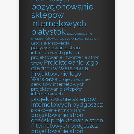
pozycjonowanie
sklepów
internetowych
białystok
pozycjonowanie
pozycjonowanie stron
sklepów katowice
Grodzisk Mazowiecki
pozycjonowanie stron
internetowych gdynia
projektowanie i tworzenie stron
Projektowanie logo
www
dla firm w Warszawie
Projektowanie logo
Warszawa
projektowanie
serwisów internetowych
projektowanie sklepów
internetowych
projektowanie sklepów
internetowych bydgoszcz
projektowanie stron chrzanów
projektowanie stron
gdańsk
projektowanie stron
internetowych bydgoszcz
projektowanie stron