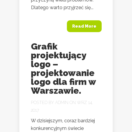
Dlatego warto przyjrzeć się...
Read More
Grafik
projektujący
logo –
projektowanie
logo dla firm w
Warszawie.
POSTED BY
ADMIN
ON WRZ 14,
2017
W dzisiejszym, coraz bardziej
konkurencyjnym świecie