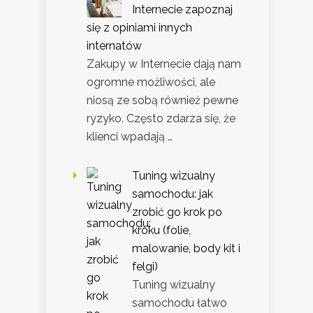
Internecie zapoznaj
się z opiniami innych
internatów
Zakupy w Internecie dają nam
ogromne możliwości, ale
niosą ze sobą również pewne
ryzyko. Często zdarza się, że
klienci wpadają …
Tuning wizualny
samochodu: jak
zrobić go krok po
kroku (folie,
malowanie, body kit i
felgi)
Tuning wizualny
samochodu łatwo