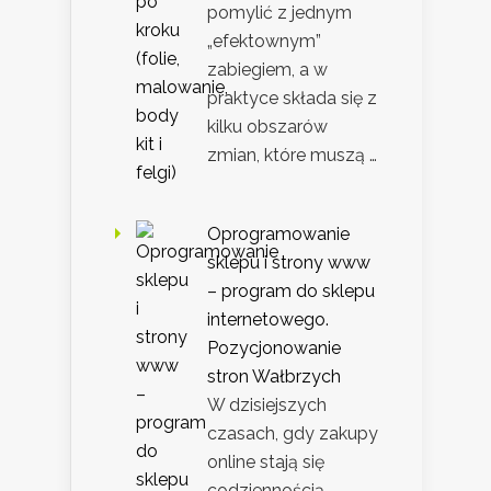
pomylić z jednym
„efektownym”
zabiegiem, a w
praktyce składa się z
kilku obszarów
zmian, które muszą …
Oprogramowanie
sklepu i strony www
– program do sklepu
internetowego.
Pozycjonowanie
stron Wałbrzych
W dzisiejszych
czasach, gdy zakupy
online stają się
codziennością,