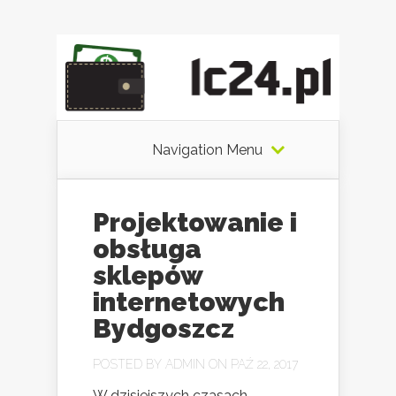
Navigation Menu
Projektowanie i
obsługa
sklepów
internetowych
Bydgoszcz
POSTED BY
ADMIN
ON PAŹ 22, 2017
W dzisiejszych czasach