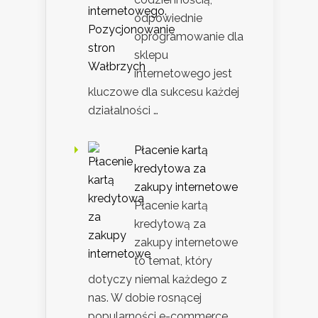
odpowiednie
oprogramowanie dla
sklepu
internetowego jest
kluczowe dla sukcesu każdej
działalności …
Płacenie kartą
kredytowa za
zakupy internetowe
Płacenie kartą
kredytową za
zakupy internetowe
to temat, który
dotyczy niemal każdego z
nas. W dobie rosnącej
popularności e-commerce,