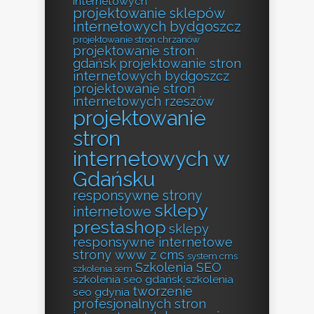
internetowych
projektowanie sklepów
internetowych bydgoszcz
projektowanie stron chrzanów
projektowanie stron
gdańsk
projektowanie stron
internetowych bydgoszcz
projektowanie stron
internetowych rzeszów
projektowanie
stron
internetowych w
Gdańsku
responsywne strony
sklepy
internetowe
prestashop
sklepy
responsywne internetowe
strony www z cms
system cms
Szkolenia SEO
szkolenia sem
szkolenia seo gdańsk
szkolenia
tworzenie
seo gdynia
profesjonalnych stron