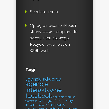
Strzelanki mmo.
Oprogramowanie sklepu i
strony www – program do
sklepu internetowego.
Pozycjonowanie stron
Wałbrzych
Tagi
agencja adwords
agencje
interaktywne
facebook
aplikacje mobilne
cms
gdańsk strony
warszawa
internetowe
kampanie
reklamowe
obsługa sklepów