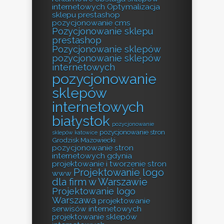
internetowych
Optymalizacja
sklepu prestashop
pozycjonowanie cms
Pozycjonowanie sklepu
prestashop
Pozycjonowanie sklepów
pozycjonowanie sklepów
internetowych
pozycjonowanie
sklepów
internetowych
białystok
pozycjonowanie
pozycjonowanie stron
sklepów katowice
Grodzisk Mazowiecki
pozycjonowanie stron
internetowych gdynia
projektowanie i tworzenie stron
Projektowanie logo
www
dla firm w Warszawie
Projektowanie logo
Warszawa
projektowanie
serwisów internetowych
projektowanie sklepów