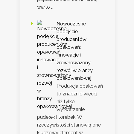
warto …
Nowoczesne
podejście
producentów
opakowań:
innowacje i
zrównoważony
rozwój w branży
opakowaniowej
Produkcja opakowań
to znacznie więcej
niż tylko
wytwarzanie
pudełek i torebek. W
rzeczywistości stanowią one
kluczowy element w