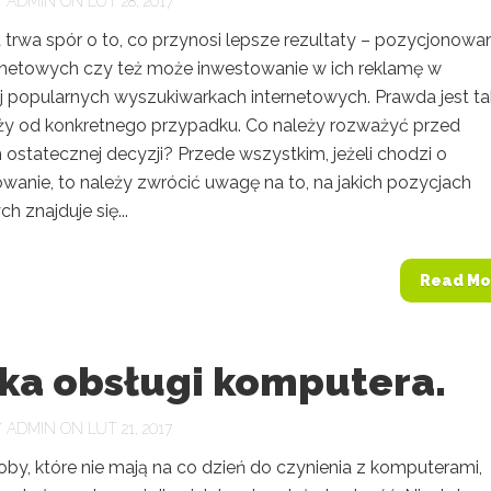
Y
ADMIN
ON LUT 28, 2017
trwa spór o to, co przynosi lepsze rezultaty – pozycjonowa
ernetowych czy też może inwestowanie w ich reklamę w
ej popularnych wyszukiwarkach internetowych. Prawda jest ta
eży od konkretnego przypadku. Co należy rozważyć przed
ostatecznej decyzji? Przede wszystkim, jeżeli chodzi o
wanie, to należy zwrócić uwagę na to, na jakich pozycjach
h znajduje się...
Read Mo
ka obsługi komputera.
Y
ADMIN
ON LUT 21, 2017
soby, które nie mają na co dzień do czynienia z komputerami,