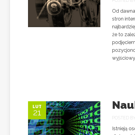
POSTED B
Od dawna 
stron int
najbardzi
że to zal
podjęciem 
pozycjono
wyjściowyc
Nau
LUT
21
POSTED B
Istnieją o