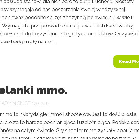
h obsługa stanowi dla nich bardzo dużą trudność. Niestety
asy wymagają od nas poszerzania swojej wiedzy w tej
e, ponieważ podobne sprzęt zaczynają pojawiać się w wielu
. Wymaga to przeprowadzenia odpowiednich kursów, aby
ić personel do korzystania z tego typu produktów. Oczywiści
takie będą miały na celu...
Read Mo
zelanki mmo.
Y
ADMIN
ON STY 20, 2017
i mmo to hybryda gier mmo i shooterów. Jest to dość prosta
, ale za to bardzo pochłaniająca i uzależniająca. Podbiła ser
fanów na całym świecie. Gry shooter mmo zyskały popularn
o dawno temu, a czołowe tytuły zajmują wysokie pozycje w