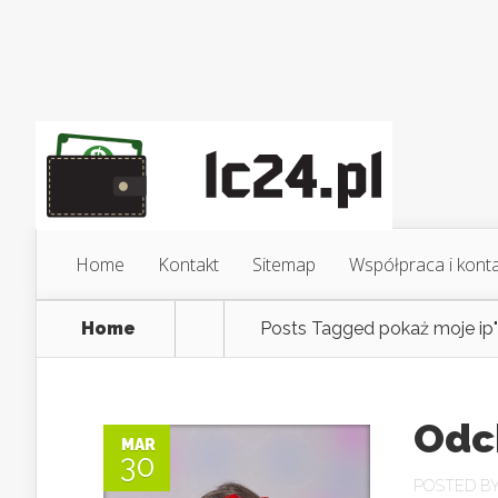
Home
Kontakt
Sitemap
Współpraca i kont
Home
Posts Tagged
pokaż moje ip"
Odc
MAR
30
POSTED B