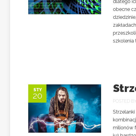
dlatego ic
obecne cz
dziedzini
zakładach
przeszkol
szkolenia 
Str
STY
20
POSTED B
Strzelank
kombinacja
milionów 
już bardz