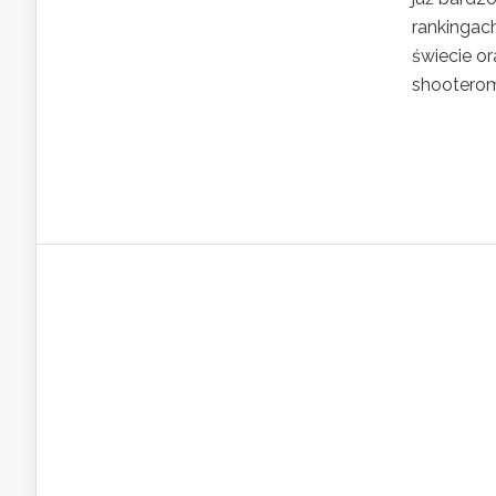
rankingach
świecie or
shooterom