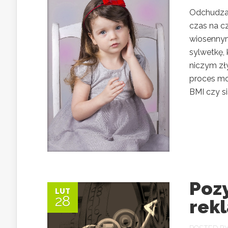
Odchudzani
czas na cz
wiosennym
sylwetkę, 
niczym zł
proces mo
BMI czy sia
Poz
LUT
28
rek