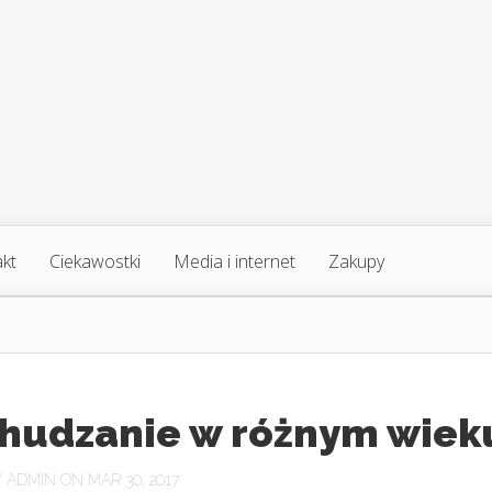
akt
Ciekawostki
Media i internet
Zakupy
hudzanie w różnym wiek
Y
ADMIN
ON MAR 30, 2017