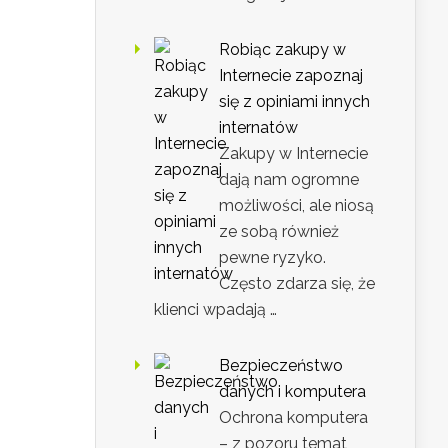
Robiąc zakupy w
Internecie zapoznaj
się z opiniami innych
internatów
Zakupy w Internecie
dają nam ogromne
możliwości, ale niosą
ze sobą również
pewne ryzyko.
Często zdarza się, że
klienci wpadają …
Bezpieczeństwo
danych i komputera
Ochrona komputera
– z pozoru temat