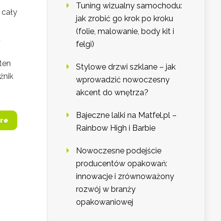
Tuning wizualny samochodu:
 cały
jak zrobić go krok po kroku
(folie, malowanie, body kit i
a
felgi)
ten
Stylowe drzwi szklane – jak
źnik
wprowadzić nowoczesny
akcent do wnętrza?
Bajeczne lalki na Matfel.pl –
re
Rainbow High i Barbie
Nowoczesne podejście
producentów opakowań:
innowacje i zrównoważony
rozwój w branży
opakowaniowej