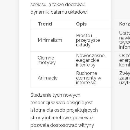
serwisu, a także dodawać
dynamiki całemu układowi.
Trend
Opis
Korz
Ułat
Proste i
nawig
Minimalizm
przejrzyste
wysz
układy
infor
Nowoczesne,
Osz
Ciemne
eleganckie
energ
motywy
interfejsy
komf
Ruchome
Zwię
Animacje
elementy w
zaan
interfejsie
użyt
Śledzenie tych nowych
tendencji w web designie jest
istotne dla osób projektujących
strony internetowe, ponieważ
pozwala dostosować witryny