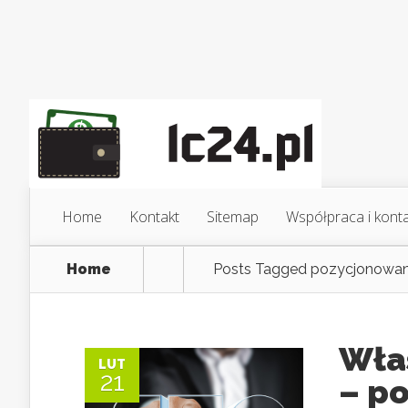
Home
Kontakt
Sitemap
Współpraca i kont
Home
Posts Tagged
pozycjonowan
Włas
LUT
21
– p