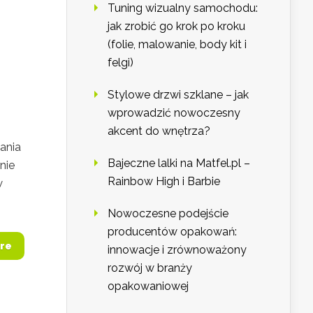
Tuning wizualny samochodu:
jak zrobić go krok po kroku
(folie, malowanie, body kit i
felgi)
Stylowe drzwi szklane – jak
wprowadzić nowoczesny
akcent do wnętrza?
ania
Bajeczne lalki na Matfel.pl –
nie
Rainbow High i Barbie
w
Nowoczesne podejście
producentów opakowań:
re
innowacje i zrównoważony
rozwój w branży
opakowaniowej