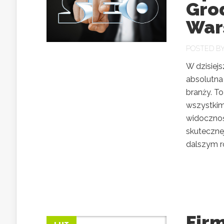
Gro
War
POSTED B
W dzisiejs
absolutna 
branży. To
wszystkim
widocznoś
skutecznej
dalszym ro
Fir