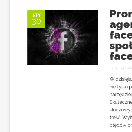
Pro
STY
30
age
fac
spo
fac
POSTED B
W dzisiej
nie tylko
narzędzie
Skuteczne
kluczowyc
treść. Wyb
błędów ora