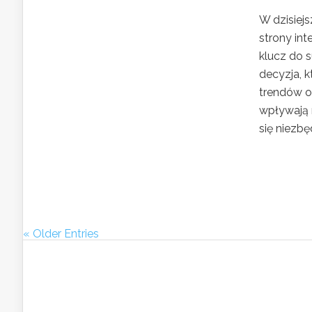
W dzisiej
strony int
klucz do s
decyzja, 
trendów o
wpływają 
się niezbęd
« Older Entries