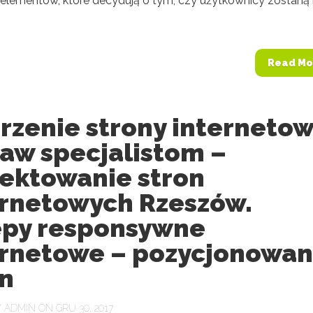
z elementów, które decydują o tym, czy użytkownicy zostaną
Read Mo
rzenie strony internetow
taw specjalistom –
jektowanie stron
ernetowych Rzeszów.
epy responsywne
ernetowe – pozycjonowan
on
Y
ADMIN
ON GRU 30, 2017