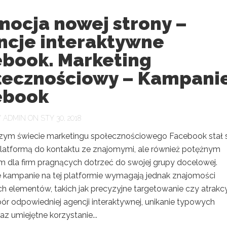
mocja nowej strony –
ncje interaktywne
ebook. Marketing
łecznościowy – Kampani
ebook
Y
ADMIN
ON STY 30, 2018
szym świecie marketingu społecznościowego Facebook stał 
 platformą do kontaktu ze znajomymi, ale również potężnym
m dla firm pragnących dotrzeć do swojej grupy docelowej.
 kampanie na tej platformie wymagają jednak znajomości
h elementów, takich jak precyzyjne targetowanie czy atrakc
ór odpowiedniej agencji interaktywnej, unikanie typowych
z umiejętne korzystanie...