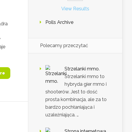
View Results
Polls Archive
ądra
y
Polecamy przeczytać
aje
Strzelanki mmo.
re
Strzelanki mmo to
hybryda gier mmo i
shooterów. Jest to dość
prosta kombinacja, ale za to
bardzo pochłaniająca i
uzależniająca. …
Strona internetowa