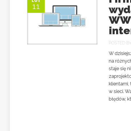
LUT
11
wyd
WWW
int
POSTED B
W dzisiej
na różnyc
staje się 
zaprojekt
klientami
w sieci. 
błędów, kt