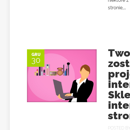
niektóre 
stronie,...
Two
GRU
30
zos
pro
int
Skl
int
str
POSTED B