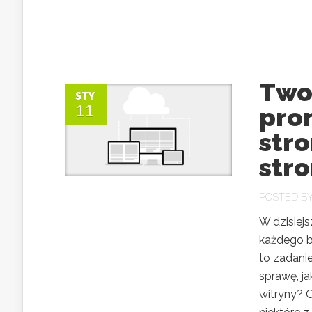
Twor
STY
11
pro
str
str
POSTED B
W dzisiej
każdego b
to zadani
sprawę, j
witryny? 