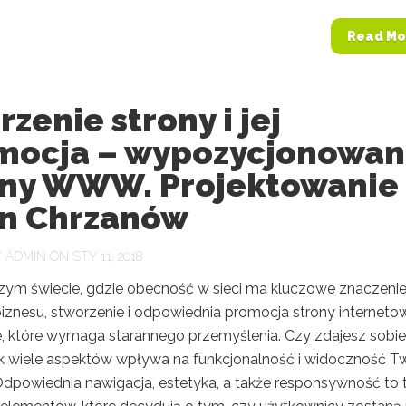
Read Mo
zenie strony i jej
mocja – wypozycjonowan
ony WWW. Projektowanie
on Chrzanów
Y
ADMIN
ON STY 11, 2018
szym świecie, gdzie obecność w sieci ma kluczowe znaczenie
iznesu, stworzenie i odpowiednia promocja strony interneto
e, które wymaga starannego przemyślenia. Czy zdajesz sobie
ak wiele aspektów wpływa na funkcjonalność i widoczność Tw
Odpowiednia nawigacja, estetyka, a także responsywność to 