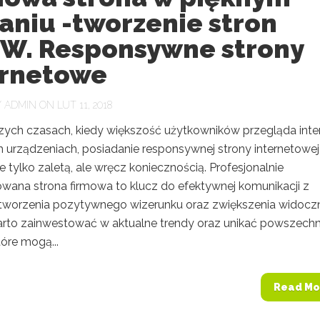
aniu -tworzenie stron
. Responsywne strony
ernetowe
Y
ADMIN
ON LUT 11, 2018
szych czasach, kiedy większość użytkowników przegląda inte
h urządzeniach, posiadanie responsywnej strony internetowej
nie tylko zaletą, ale wręcz koniecznością. Profesjonalnie
owana strona firmowa to klucz do efektywnej komunikacji z
, tworzenia pozytywnego wizerunku oraz zwiększenia widocz
Warto zainwestować w aktualne trendy oraz unikać powszech
óre mogą...
Read Mo