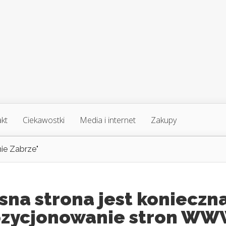
akt
Ciekawostki
Media i internet
Zakupy
ie Zabrze"
na strona jest konieczn
ozycjonowanie stron W