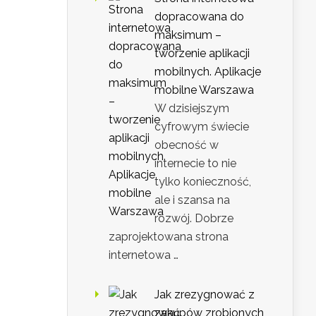
dopracowana do
maksimum –
tworzenie aplikacji
mobilnych. Aplikacje
mobilne Warszawa
W dzisiejszym
cyfrowym świecie
obecność w
internecie to nie
tylko konieczność,
ale i szansa na
rozwój. Dobrze
zaprojektowana strona
internetowa …
Jak zrezygnować z
zakupów zrobionych