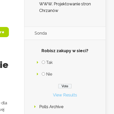
WWW. Projektowanie stron
Chrzanów
re
Sonda
Robisz zakupy w sieci?
ie
Tak
Nie
View Results
 dla
Polls Archive
wej