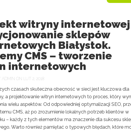
ekt witryny internetowej
ycjonowanie sklepów
rnetowych Białystok.
temy CMS – tworzenie
on internetowych
Y
ADMIN
ON LUT 2, 2018
szych czasach skuteczna obecność w sieci jest kluczowa dla
my, a projektowanie witryn internetowych to proces, który w
nia wielu aspektów. Od odpowiedniej optymalizacji SEO, prz
temu CMS, aż po zrozumienie lokalnych potrzeb klientów w
ku – każdy z tych elementów ma znaczenie dla sukcesu skl
wego. Warto również pamiętać o typowych błędach, które m