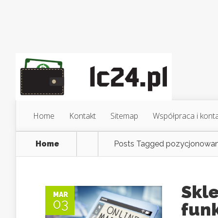
Home
Kontakt
Sitemap
Współpraca i kont
Home
Posts Tagged
pozycjonowan
Skl
MAR
03
funk