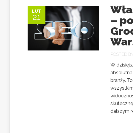
Włas
LUT
21
– p
Gro
War
POSTED B
W dzisiejs
absolutna 
branży. To
wszystkim
widocznoś
skutecznej
dalszym ro