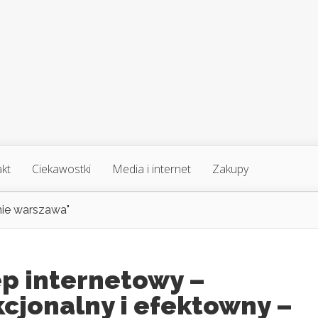
akt
Ciekawostki
Media i internet
Zakupy
ie warszawa"
ep internetowy –
cjonalny i efektowny –