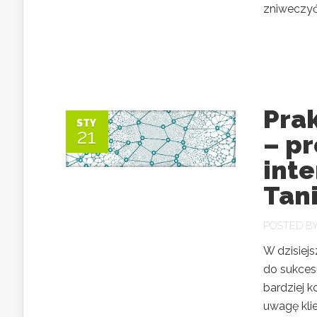
zniweczyć 
Pra
STY
21
– p
int
Tan
POSTED B
W dzisiejs
do sukcesu
bardziej 
uwagę klie