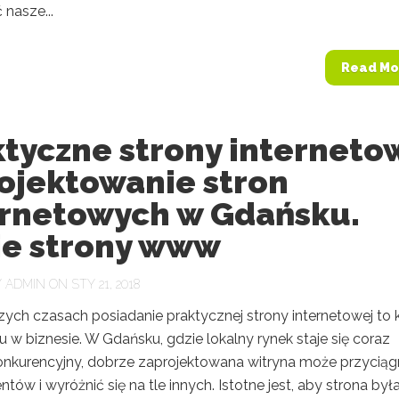
nasze...
Read Mo
ktyczne strony interneto
rojektowanie stron
ernetowych w Gdańsku.
ie strony www
Y
ADMIN
ON STY 21, 2018
zych czasach posiadanie praktycznej strony internetowej to 
 w biznesie. W Gdańsku, gdzie lokalny rynek staje się coraz
konkurencyjny, dobrze zaprojektowana witryna może przycią
ntów i wyróżnić się na tle innych. Istotne jest, aby strona była