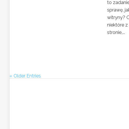
to zadani
sprawę, j
witryny? 
niektóre 
stronie,...
« Older Entries