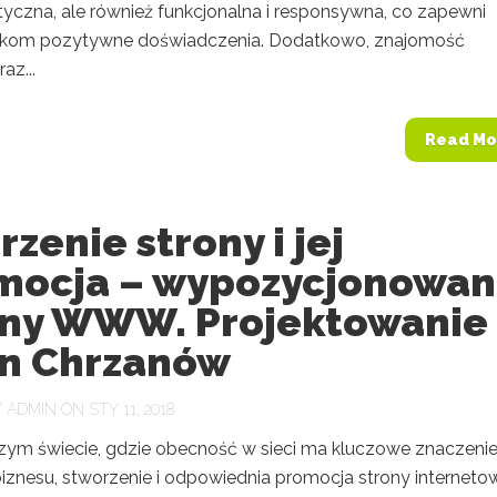
tyczna, ale również funkcjonalna i responsywna, co zapewni
ikom pozytywne doświadczenia. Dodatkowo, znajomość
az...
Read Mo
zenie strony i jej
mocja – wypozycjonowan
ony WWW. Projektowanie
on Chrzanów
Y
ADMIN
ON STY 11, 2018
szym świecie, gdzie obecność w sieci ma kluczowe znaczenie
iznesu, stworzenie i odpowiednia promocja strony interneto