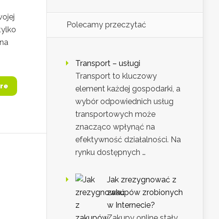
ojej
Polecamy przeczytać
tylko
 na
Transport – usługi
Transport to kluczowy
re
element każdej gospodarki, a
wybór odpowiednich usług
transportowych może
znacząco wpłynąć na
efektywność działalności. Na
rynku dostępnych …
Jak zrezygnować z
zakupów zrobionych
w Internecie?
Zakupy online stały