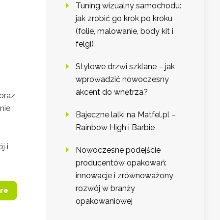
Tuning wizualny samochodu:
jak zrobić go krok po kroku
(folie, malowanie, body kit i
felgi)
Stylowe drzwi szklane – jak
wprowadzić nowoczesny
akcent do wnętrza?
coraz
nie
Bajeczne lalki na Matfel.pl –
Rainbow High i Barbie
j i
Nowoczesne podejście
producentów opakowań:
innowacje i zrównoważony
rozwój w branży
re
opakowaniowej