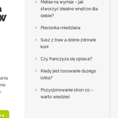
Meble na wymiar – jak
a
stworzyć idealne wnętrze dla
WW
siebie?
Plecionka miedziana
Susz z traw a dobre zdrowie
koni
Czy franczyza się opłaca?
Kiedy jest losowanie dużego
lotka?
ania
nie
Pozycjonowanie stron co –
w
warto wiedzieć
re