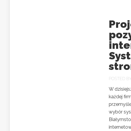
Proj
poz
inte
Sys
str
POSTED B
W dzisiej
każdej fir
przemyśle
wybór sys
Białymsto
interneto