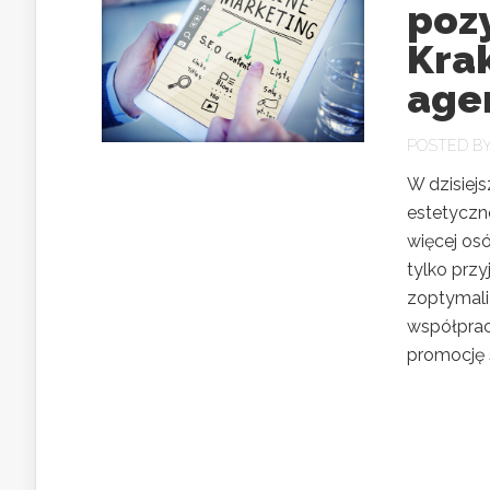
poz
Kra
age
POSTED B
W dzisiej
estetyczn
więcej osó
tylko prz
zoptymali
współprac
promocję s