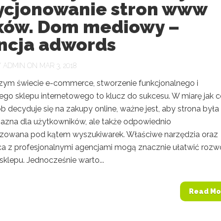
ycjonowanie stron www
ków. Dom mediowy –
ncja adwords
Y
ADMIN
ON MAR 3, 2018
szym świecie e-commerce, stworzenie funkcjonalnego i
ego sklepu internetowego to klucz do sukcesu. W miarę jak 
b decyduje się na zakupy online, ważne jest, aby strona była 
yjazna dla użytkowników, ale także odpowiednio
zowana pod kątem wyszukiwarek. Właściwe narzędzia oraz
a z profesjonalnymi agencjami mogą znacznie ułatwić rozwó
klepu. Jednocześnie warto...
Read Mo