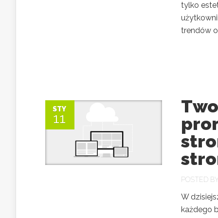
tylko este
użytkown
trendów or
Twor
STY
11
pro
str
str
POSTED B
W dzisiej
każdego b